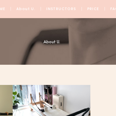
ME
About U.
INSTRUCTORS
PRICE
FA
About U.