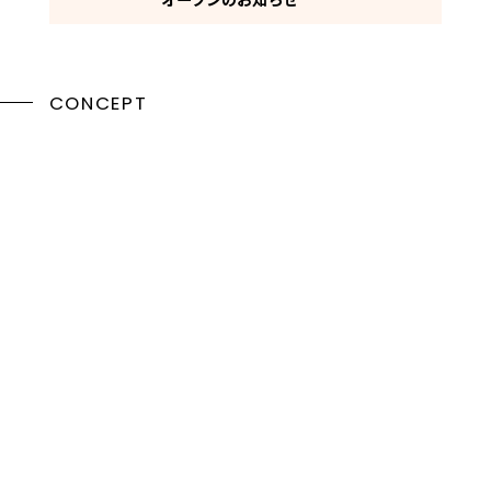
CONCEPT
JR平塚駅南口より徒歩5分
private pilates studio
Studio U.（スタジオ ユー）
お子様連れのママも お友達同士でも もちろんお一人でも
自分と向き合う時間 新しい自分を発見する時間 リフレッシュ
する時間
あなたがあなたの為に時間を使う場所であってほしいという
願いから、このスタジオを創りました